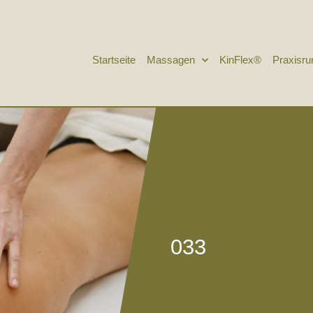
Startseite
Massagen
KinFlex®
Praxisr
033